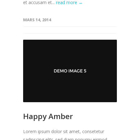
et accusam et...
read more →
MARS 14, 2014
Happy Amber
Lorem ipsum dolor sit amet, consetetur
sadipscing elitr, sed diam nonumy eirmod