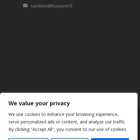
sandrine@korporel.fr
We value your privacy
We use cookies to enhance your browsing experience,
© 2024 www.korporel.fr V3 · Tous droits
serve personalized ads or content, and analyze our traffic.
réservés · crédit photos korporel · Concept
By clicking "Accept All", you consent to our use of cookies.
webkiwix.fr